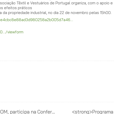
ciação Têxtil e Vestuários de Portugal organiza, com o apoio e
os efeitos práticos
a da propriedade industrial, no dia 22 de novembro pelas 15h00.
/9de4cbc8e88ad3d980258a2b005d7a46…
c0…/viewform
Emília Rita Ferreira, advogada da YBOM, participa na Conferência “Propriedade Intelectual – Oportunidades e Desafios”