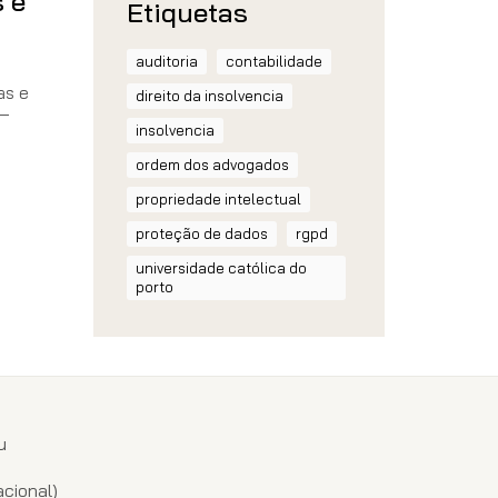
 e
Etiquetas
auditoria
contabilidade
as e
direito da insolvencia
 —
insolvencia
ordem dos advogados
propriedade intelectual
proteção de dados
rgpd
universidade católica do
porto
u
1
cional)