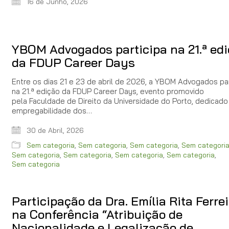
16 de Junho, 2026
YBOM Advogados participa na 21.ª ed
da FDUP Career Days
Entre os dias 21 e 23 de abril de 2026, a YBOM Advogados pa
na 21.ª edição da FDUP Career Days, evento promovido
pela Faculdade de Direito da Universidade do Porto, dedicado
empregabilidade dos…
30 de Abril, 2026
Sem categoria
,
Sem categoria
,
Sem categoria
,
Sem categori
Sem categoria
,
Sem categoria
,
Sem categoria
,
Sem categoria
,
Sem categoria
Participação da Dra. Emília Rita Ferre
na Conferência “Atribuição de
Nacionalidade e Legalização de