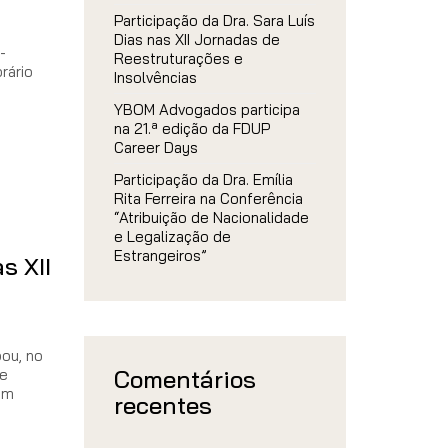
Participação da Dra. Sara Luís
Dias nas XII Jornadas de
-
Reestruturações e
rário
Insolvências
YBOM Advogados participa
na 21.ª edição da FDUP
Career Days
Participação da Dra. Emília
Rita Ferreira na Conferência
“Atribuição de Nacionalidade
e Legalização de
Estrangeiros”
s XII
pou, no
Comentários
 e
em
recentes