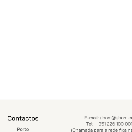
Contactos
E-mail:
ybom@ybom.e
Tel:
+351 226 100 00
Porto
(Chamada para a rede fixa na