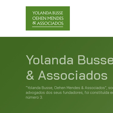
Yolanda Buss
& Associados
“Yolanda Busse, Oehen Mendes & Associados”, soc
advogados dos seus fundadores, foi constituída
número 3.