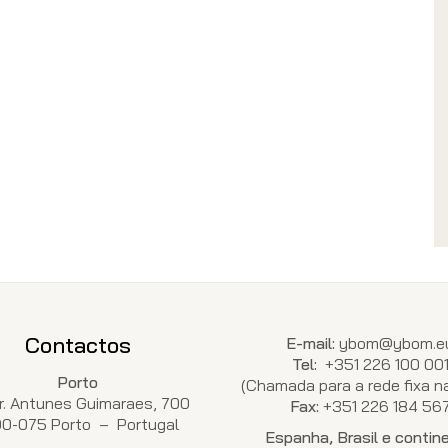
Contactos
E-mail:
ybom@ybom.e
Tel:
+351 226 100 00
Porto
(Chamada para a rede fixa na
Dr. Antunes Guimaraes, 700
Fax:
+351 226 184 56
00-075 Porto – Portugal
Espanha, Brasil e contin