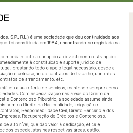
DE
s, S.P., R.L.) é uma sociedade que deu continuidade aos
que foi constituída em 1984, encontrando-se registada na
primordialmente a dar apoio ao investimento estrangeiro
nomeadamente à constituição e suporte jurídico de
rtugal, prestando todo o apoio legal necessário, desde a
ciação e celebração de contratos de trabalho, contratos
ontratos de arrendamento, etc.
sificou a sua oferta de serviços, mantendo sempre como
sociedades. Com especialização nas áreas do Direito da
iscal e Contencioso Tributário, a sociedade assume ainda
ais como o Direito da Nacionalidade, Imigração e
 Contratos, Responsabilidade Civil, Direito Bancário e dos
e Empresas, Recuperação de Créditos e Contencioso.
de alto nível, que dão valor à dedicação, ética e
ecidos especialistas nas respetivas áreas, estão,