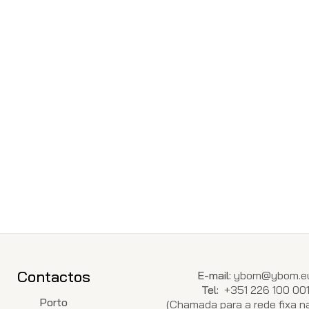
Contactos
E-mail:
ybom@ybom.e
Tel:
+351 226 100 00
Porto
(Chamada para a rede fixa na