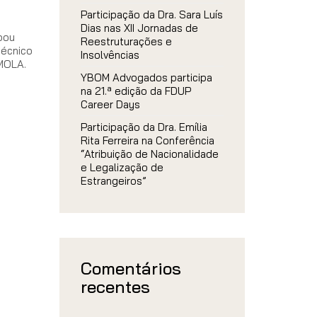
Participação da Dra. Sara Luís
Dias nas XII Jornadas de
pou
Reestruturações e
técnico
Insolvências
MOLA.
YBOM Advogados participa
na 21.ª edição da FDUP
Career Days
Participação da Dra. Emília
Rita Ferreira na Conferência
“Atribuição de Nacionalidade
e Legalização de
Estrangeiros”
Comentários
recentes