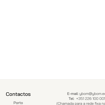
Contactos
E-mail:
ybom@ybom.e
Tel:
+351 226 100 00
Porto
(Chamada para a rede fixa na