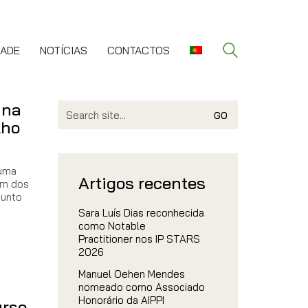
DADE
NOTÍCIAS
CONTACTOS
ana
Search
for:
lho
 uma
Artigos recentes
em dos
junto
Sara Luís Dias reconhecida
como Notable
Practitioner nos IP STARS
2026
Manuel Oehen Mendes
nomeado como Associado
Honorário da AIPPI
urso