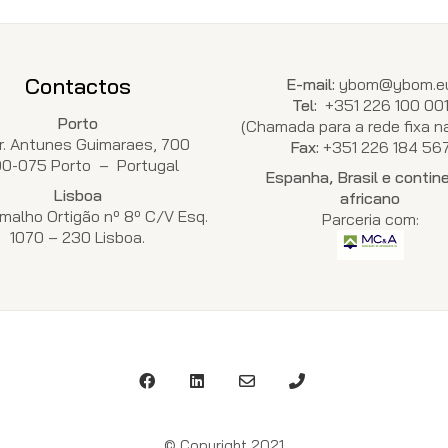
Contactos
E-mail:
ybom@ybom.e
Tel:
+351 226 100 00
Porto
(Chamada para a rede fixa na
Dr. Antunes Guimaraes, 700
Fax:
+351 226 184 56
00-075 Porto – Portugal
Espanha, Brasil e contin
Lisboa
africano
malho Ortigão nº 8º C/V Esq.
Parceria com:
1070 – 230 Lisboa.
© Copyright 2021