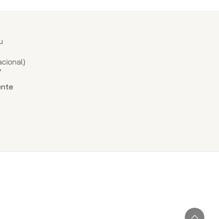
u
1
cional)
7
ente