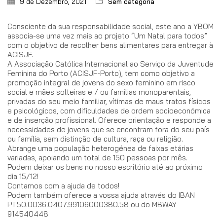
9 de Dezembro, 2021
Sem categoria
Consciente da sua responsabilidade social, este ano a YBOM
associa-se uma vez mais ao projeto “Um Natal para todos”
com o objetivo de recolher bens alimentares para entregar à
ACISJF.
A Associação Católica Internacional ao Serviço da Juventude
Feminina do Porto (ACISJF-Porto), tem como objetivo a
promoção integral de jovens do sexo feminino em risco
social e mães solteiras e / ou famílias monoparentais,
privadas do seu meio familiar, vítimas de maus tratos físicos
e psicológicos, com dificuldades de ordem socioeconómica
e de inserção profissional. Oferece orientação e responde a
necessidades de jovens que se encontram fora do seu país
ou família, sem distinção de cultura, raça ou religião.
Abrange uma população heterogénea de faixas etárias
variadas, apoiando um total de 150 pessoas por mês.
Podem deixar os bens no nosso escritório até ao próximo
dia 15/12!
Contamos com a ajuda de todos!
Podem também oferece a vossa ajuda através do IBAN
PT50.0036.0407.99106000380.58 ou do MBWAY
914540448