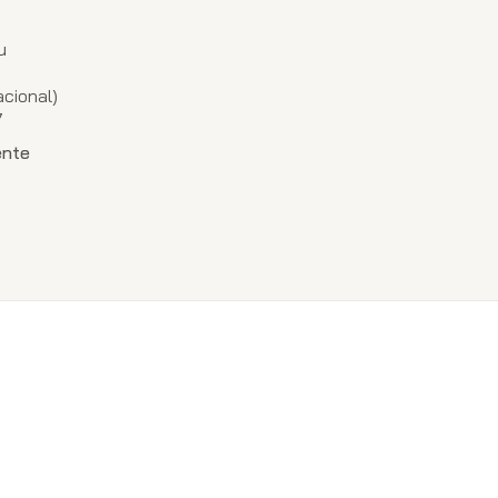
u
1
cional)
7
ente