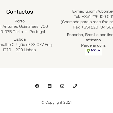
Contactos
E-mail:
ybom@ybom.e
Tel:
+351 226 100 00
Porto
(Chamada para a rede fixa na
Dr. Antunes Guimaraes, 700
Fax:
+351 226 184 56
00-075 Porto – Portugal
Espanha, Brasil e contin
Lisboa
africano
malho Ortigão nº 8º C/V Esq.
Parceria com:
1070 – 230 Lisboa.
© Copyright 2021